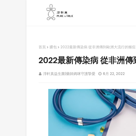
首頁
膿包
2022最新傳染病 從非洲傳到歐洲大流行的猴痘
2022最新傳染病 從非洲
淳軒真益生菌|藥師媽咪守護摯愛
6月 22, 2022