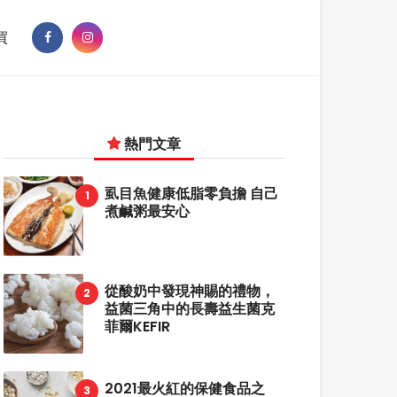
買
熱門文章
虱目魚健康低脂零負擔 自己
煮鹹粥最安心
從酸奶中發現神賜的禮物，
益菌三角中的長壽益生菌克
菲爾KEFIR
2021最火紅的保健食品之