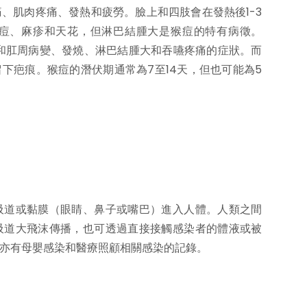
、肌肉疼痛、發熱和疲勞。臉上和四肢會在發熱後1-3
痘、麻疹和天花，但淋巴結腫大是猴痘的特有病徵。
器和肛周病變、發燒、淋巴結腫大和吞嚥疼痛的症狀。而
留下疤痕。猴痘的潛伏期通常為7至14天，但也可能為5
吸道或黏膜（眼睛、鼻子或嘴巴）進入人體。人類之間
吸道大飛沫傳播，也可透過直接接觸感染者的體液或被
亦有母嬰感染和醫療照顧相關感染的記錄。