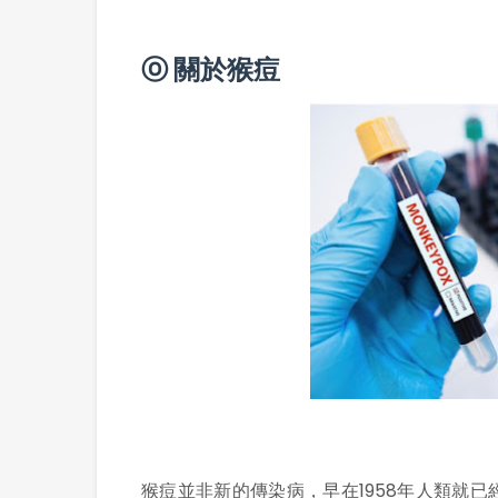
ⓞ 關於猴痘
猴痘並非新的傳染病，早在1958年人類就