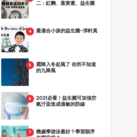
二：紅麴、葉黃素、益生菌
最適合小孩的益生菌-淳軒真
霜降入冬起風了 你所不知道
的九降風
2021必看！益生菌可加強空
氣汙染造成過敏的防線
幾歲學游泳最好？學習順序