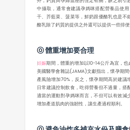
外，鈣質與孕婦血壓的恆定有關，缺乏易引
中攝取，通常會建議孕媽咪搭配營養品使用
干、芥藍菜、菠菜等，鮮奶跟優酪乳也是不
酪乳除了鈣質的提供之外還可以提供一些排便
ⓞ 體重增加要合理
妊娠
期間，體重的增加以10-14公斤為宜
美國醫學會雜誌(JAMA)文獻指出，懷孕期
產風險增加70%，反之，懷孕期間高於建議
日常建議控制飲食，吃得營養但不過量，搭
適當的運動對孕媽咪而言，不但可以有效減
增加產道肌肉的強韌性，讓生產過程順利。
ⓞ 避免油炸多補充水份及膳食