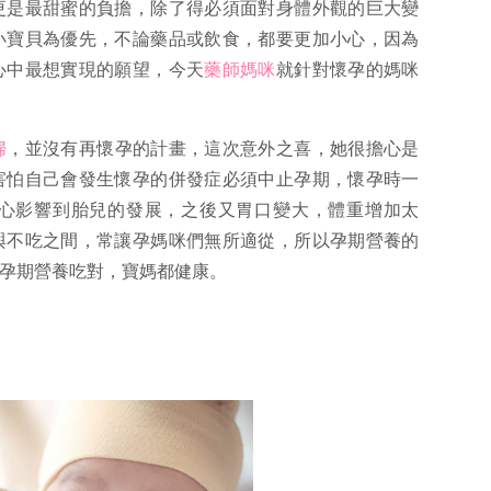
更是最甜蜜的負擔，除了得必須面對身體外觀的巨大變
小寶貝為優先，不論藥品或飲食，都要更加小心，因為
心中最想實現的願望，今天
藥師媽咪
就針對懷孕的媽咪
婦
，並沒有再懷孕的計畫，這次意外之喜，她很擔心是
害怕自己會發生懷孕的併發症必須中止孕期，懷孕時一
心影響到胎兒的發展，之後又胃口變大，體重增加太
與不吃之間，常讓孕媽咪們無所適從，所以孕期營養的
孕期營養吃對，寶媽都健康。