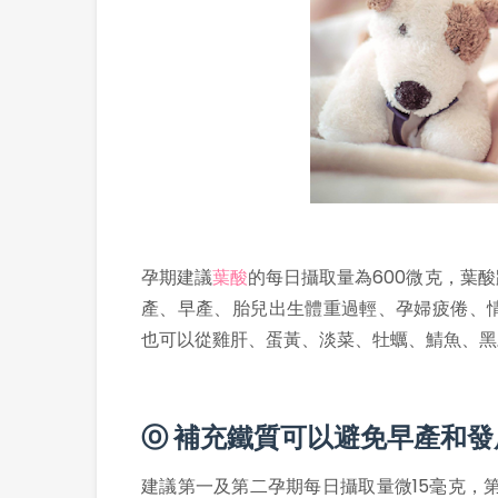
孕期建議
葉酸
的每日攝取量為600微克，葉
產、早產、胎兒出生體重過輕、孕婦疲倦、
也可以從雞肝、蛋黃、淡菜、牡蠣、鯖魚、黑
ⓞ 補充鐵質可以避免早產和發
建議第一及第二孕期每日攝取量微15毫克，