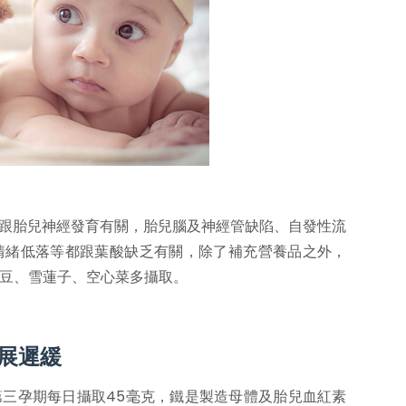
酸跟胎兒神經發育有關，胎兒腦及神經管缺陷、自發性流
情緒低落等都跟葉酸缺乏有關，除了補充營養品之外，
豆、雪蓮子、空心菜多攝取。
展遲緩
第三孕期每日攝取45毫克，鐵是製造母體及胎兒血紅素