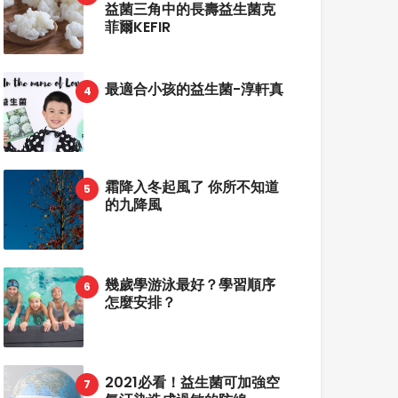
益菌三角中的長壽益生菌克
菲爾KEFIR
最適合小孩的益生菌-淳軒真
霜降入冬起風了 你所不知道
的九降風
幾歲學游泳最好？學習順序
怎麼安排？
2021必看！益生菌可加強空