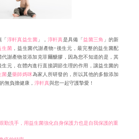
薦「
淳軒真益生菌
」，
淳軒真
是具備「
益菌三角
」的新
益生菌
，益生菌代謝產物-後生元，最完整的益生菌配
菌代謝產物並添加克菲爾醣膠，因為您不知道的是，其
後生元，在體內進行直接調節生理的作用，讓益生菌的
生菌
是
藥師媽咪
為家人所研發的，所以其他的多餘添加
的無負擔健康，
淳軒真
與您一起守護摯愛！
跟勤洗手，用益生菌強化自身保護力也是自我保護的重