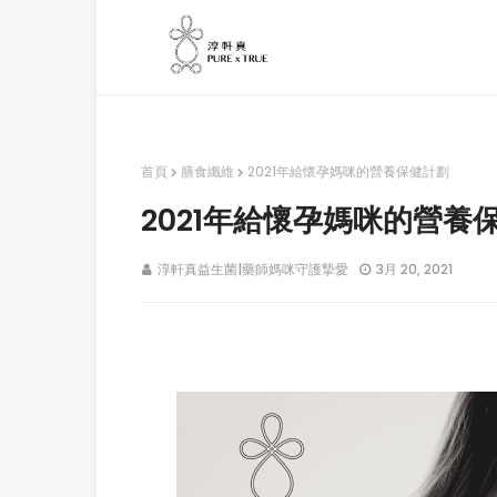
首頁
膳食纖維
2021年給懷孕媽咪的營養保健計劃
2021年給懷孕媽咪的營養
淳軒真益生菌|藥師媽咪守護摯愛
3月 20, 2021