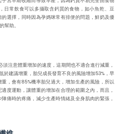
起子宮早期收縮而導致早產，因為鈣質不易完全由食物
，日常飲食可以多攝取含鈣質的食物，如小魚乾、豆
錯的選擇，同時因為孕媽咪常有排便的問題，鮮奶及優
的幫助。
，也必須注意體重增加的速度，這期間也不適合進行減重，
間低於建議增重，胎兒成長發育不良的風險增加53%，早
增重，會有85%機率胎兒過大，增加生產的風險，所以
配適度運動，讓體重的增加在合理的範圍之內，而且，
少陣痛時的疼痛，減少生產時情緒及全身肌肉的緊張，
纖維