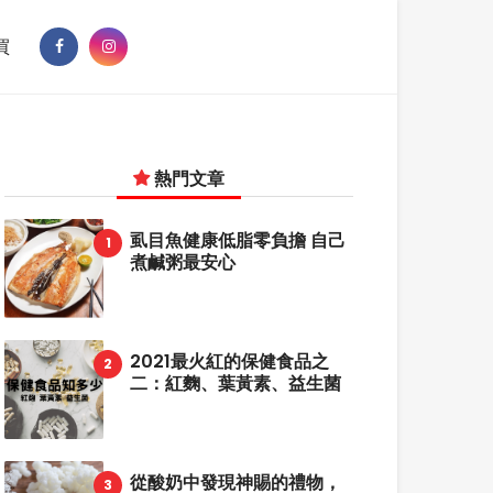
買
熱門文章
虱目魚健康低脂零負擔 自己
煮鹹粥最安心
2021最火紅的保健食品之
二：紅麴、葉黃素、益生菌
從酸奶中發現神賜的禮物，