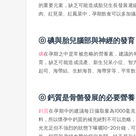
的重要元素，缺乏可能造成胎兒生長發展遲
肉、紅莧菜、紅鳳菜中，孕期飲食可以多加攝
ⓞ 碘與胎兒腦部與神經的發育
碘
在孕期之中是常被忽略的營養素，建議的每
育，缺乏可能造成流產、新生兒呆小症、智
起司、海帶結、生鮮海苔、海帶芽等，平常飲
ⓞ 鈣質是骨骼發展的必要營養
鈣質
在孕期中的建議每日攝取量為1000毫
料，所以懷孕中鈣質的補充絕對不可以忽略，
光充足但不強烈的狀態下曝曬10-20分鐘