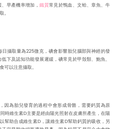
緩、早產機率增加，
鐵質
常見於鴨血、文蛤、章魚、牛
取。
日攝取量為225微克，碘會影響胎兒腦部與神經的發
力低下及認知功能發展遲緩，碘常見於甲殼類、鮑魚、
食可以注意攝取。
克，因為胎兒發育的過程中會形成骨骼，需要鈣質為原
同時維生素D主要是經由陽光照射在皮膚所產生，在陽
，可以幫助合成維生素D，讓維生素D幫助鈣質的吸收，另