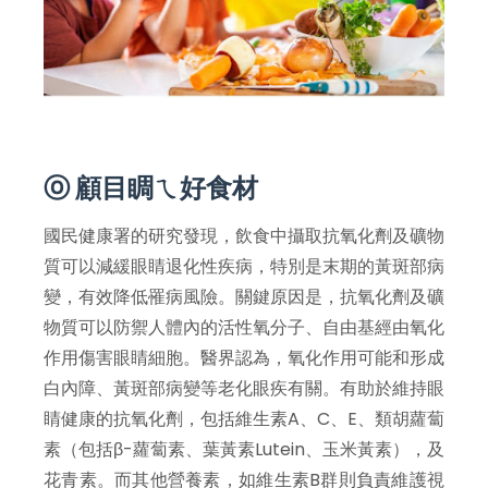
ⓞ 顧目睭ㄟ好食材
國民健康署的研究發現，飲食中攝取抗氧化劑及礦物
質可以減緩眼睛退化性疾病，特別是末期的黃斑部病
變，有效降低罹病風險。關鍵原因是，抗氧化劑及礦
物質可以防禦人體內的活性氧分子、自由基經由氧化
作用傷害眼睛細胞。醫界認為，氧化作用可能和形成
白內障、黃斑部病變等老化眼疾有關。有助於維持眼
睛健康的抗氧化劑，包括維生素A、C、E、類胡蘿蔔
素（包括β-蘿蔔素、葉黃素Lutein、玉米黃素），及
花青素。而其他營養素，如維生素B群則負責維護視