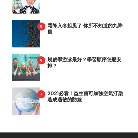
霜降入冬起風了 你所不知道的九降
風
幾歲學游泳最好？學習順序怎麼安
排？
2021必看！益生菌可加強空氣汙染
造成過敏的防線