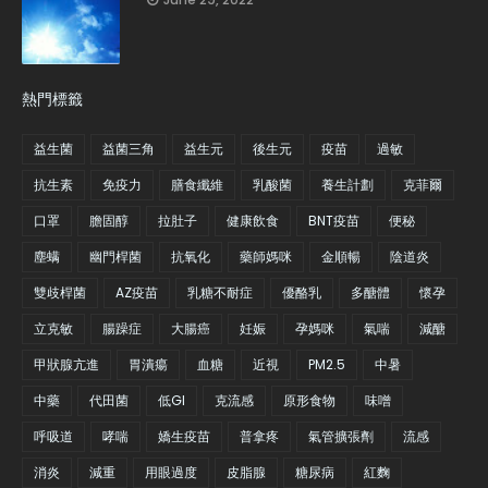
熱門標籤
益生菌
益菌三角
益生元
後生元
疫苗
過敏
抗生素
免疫力
膳食纖維
乳酸菌
養生計劃
克菲爾
口罩
膽固醇
拉肚子
健康飲食
BNT疫苗
便秘
塵螨
幽門桿菌
抗氧化
藥師媽咪
金順暢
陰道炎
雙歧桿菌
AZ疫苗
乳糖不耐症
優酪乳
多醣體
懷孕
立克敏
腸躁症
大腸癌
妊娠
孕媽咪
氣喘
減醣
甲狀腺亢進
胃潰瘍
血糖
近視
PM2.5
中暑
中藥
代田菌
低GI
克流感
原形食物
味噌
呼吸道
哮喘
嬌生疫苗
普拿疼
氣管擴張劑
流感
消炎
減重
用眼過度
皮脂腺
糖尿病
紅麴