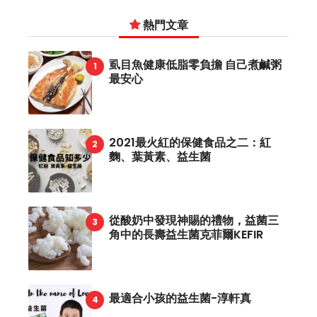
熱門文章
虱目魚健康低脂零負擔 自己煮鹹粥
最安心
2021最火紅的保健食品之二：紅
麴、葉黃素、益生菌
從酸奶中發現神賜的禮物，益菌三
角中的長壽益生菌克菲爾KEFIR
最適合小孩的益生菌-淳軒真