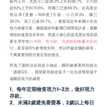
級均上升，尤其小二從28.3%上升到38.7%、小六則
從62%上升到70.6%、而國三已達89.3%；在高度近
視比率(度數＞500度)方面，小六10.3%、國三
28.0%、高三已達35.7%。」會發現近年來國小生在
視力保健方面，戴眼鏡的年齡層已經降低許多，度數
增加的速度也非常快。而讓人擔心的是高度近視容易
產生早年性
白內障
、
青光眼
、
視網膜剝離
及
黃斑病
變
，甚至有10%會導致失明。所以呼籲全國的家長，
千萬要要預防兒童近視的發生。
而為了讓防治近視從小做起，國民健康署特別提出
「護眼123」，期望家長能從孩子一出生就幫助孩子
遠離惡視力的威脅：
1、每年定期檢查視力1-2次，做好視力
存款。
2、未滿2歲避免看螢幕，2歲以上每日