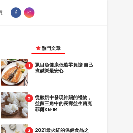
買
熱門文章
虱目魚健康低脂零負擔 自己
煮鹹粥最安心
從酸奶中發現神賜的禮物，
益菌三角中的長壽益生菌克
菲爾KEFIR
2021最火紅的保健食品之