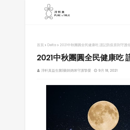
首頁
Delta
2021中秋團圓全民健康吃 謹記防疫原則守護
2021中秋團圓全民健康吃
淳軒真益生菌|藥師媽咪守護摯愛
9月 18, 2021