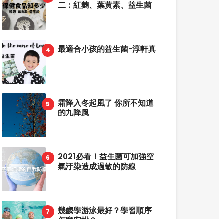
二：紅麴、葉黃素、益生菌
最適合小孩的益生菌-淳軒真
霜降入冬起風了 你所不知道
的九降風
2021必看！益生菌可加強空
氣汙染造成過敏的防線
幾歲學游泳最好？學習順序