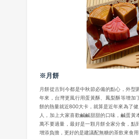
※月餅
月餅從古到今都是中秋節必備的點心，外型
年來，台灣更風行用蛋黃酥、鳳梨酥等增加
餅的熱量就近800大卡，就算是近年來為了
人，加上大家喜歡鹹鹹甜甜的口味，鹹蛋黃
萬不要過量，最好是一顆月餅全家分食，點
增添負擔，更好的是建議配無糖的茶飲來食用