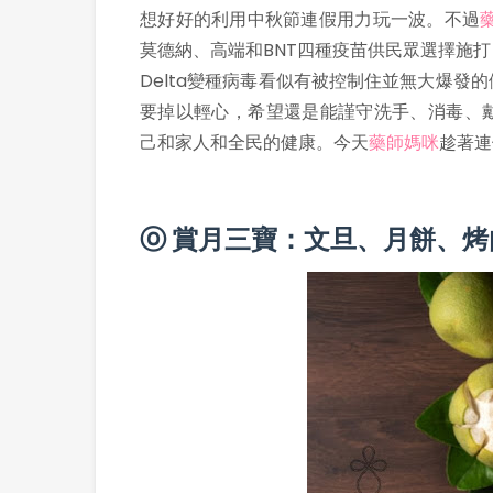
想好好的利用中秋節連假用力玩一波。不過
莫德納、高端和BNT四種疫苗供民眾選擇施
Delta變種病毒看似有被控制住並無大爆
要掉以輕心，希望還是能謹守洗手、消毒、
己和家人和全民的健康。今天
藥師媽咪
趁著連
ⓞ 賞月三寶：文旦、月餅、烤