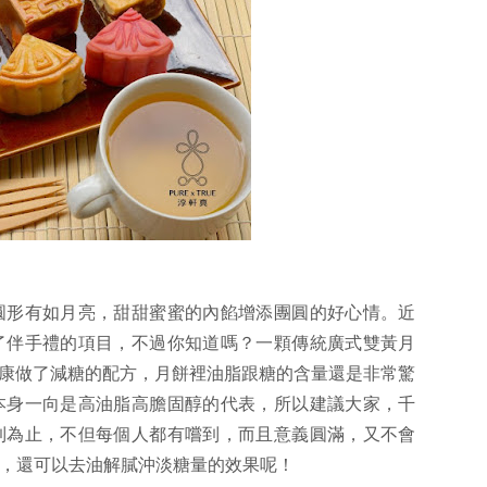
圓形有如月亮，甜甜蜜蜜的內餡增添團圓的好心情。近
了伴手禮的項目，不過你知道嗎？一顆傳統廣式雙黃月
健康做了減糖的配方，月餅裡油脂跟糖的含量還是非常驚
本身一向是高油脂高膽固醇的代表，所以建議大家，千
到為止，不但每個人都有嚐到，而且意義圓滿，又不會
，還可以去油解膩沖淡糖量的效果呢！