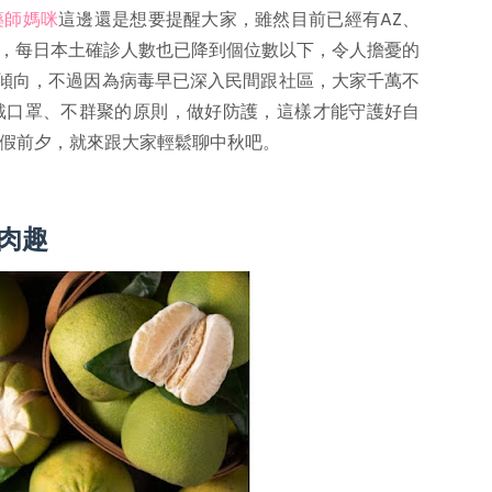
藥師媽咪
這邊還是想要提醒大家，雖然目前已經有AZ、
打，每日本土確診人數也已降到個位數以下，令人擔憂的
發的傾向，不過因為病毒早已深入民間跟社區，大家千萬不
戴口罩、不群聚的原則，做好防護，這樣才能守護好自
假前夕，就來跟大家輕鬆聊中秋吧。
肉趣