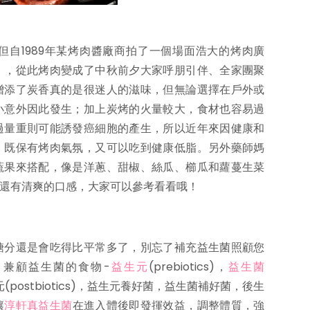
自1989年某烤肉醬廠商拍了一個場面浩大的烤肉廣
），從此烤肉變成了中秋前夕大家呼朋引伴、全家團聚
增添了炭香真的是很迷人的滋味，但無論選擇在戶外或
小意外因此發生；加上炭烤的火量較大，食材也容易過
過量重則可能誘發癌細胞的產生，所以近年來因健康和
，既保有烤肉氣氛，又可以吃到健康低脂。另外藥師媽
蔬果來搭配，像是洋蔥、甜椒、絲瓜、櫛瓜和蘿蔓生菜
還有清爽的口感，大家可以參考看看哦！
糖分還是會吃得比平常多了，別忘了補充益生菌照顧您
，兼顧益生菌的食物-
益生元
(prebiotics)，
益生菌
元(postbiotics)，益生元養好菌，益生菌補好菌，後生
讓
淳軒真益生菌
在進入體後即發揮效益，調整體質，強