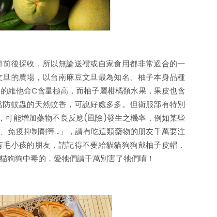
節前後採收，所以無論送禮或自家食用都非常適合的一
文旦的農場，以台南麻豆文旦最為知名。柚子本身品種
的維他命C含量極高，而柚子屬柑橘類水果，果皮也含
當防蚊蟲的天然蚊香，可說好處多多。但衛服部有特別
，可能增加藥物不良反應(風險)發生之機率，例如某些
整藥、免疫抑制劑等…」，請有吃這類藥物的朋友千萬要注
有毛小孩的朋友，請記得不要給貓貓狗狗戴柚子皮帽，
貓狗狗中毒的，愛牠們請千萬別害了牠們唷！