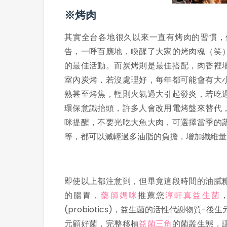
※烤肉
其實全台各地很久以來一直有烤肉的習慣，但
告，一呼百應地，喚醒了大家的烤肉魂（笑
的最佳活動。而炭烤則是最佳搭配，肉香裡
室內炭烤，若沒處理好，每年都可能會有大
熟甚至烤焦，輕則火氣過大引起發炎，若吃
環保意識抬頭，許多人會改用電烤盤來替代
咪提醒，不要光吃大魚大肉，可選擇當季的
等，都可以減輕過多油脂的負擔，增加纖維量
即使以上都注意到，但畢竟這段時間的油膩
的腸胃，
藥師媽咪
推薦您
淳軒真益生菌
(probiotics)，益生菌的活性代謝物質-後生
元顧好菌，完整移植
益菌三角
的菌叢生態，