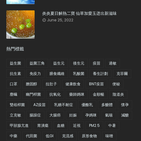
炎炎夏日解熱二寶 仙草加愛玉迸出新滋味
June 25, 2022
熱門標籤
益生菌
益菌三角
益生元
後生元
疫苗
過敏
抗生素
免疫力
膳食纖維
乳酸菌
養生計劃
克菲爾
口罩
膽固醇
拉肚子
健康飲食
BNT疫苗
便秘
塵螨
幽門桿菌
抗氧化
藥師媽咪
金順暢
陰道炎
雙歧桿菌
AZ疫苗
乳糖不耐症
優酪乳
多醣體
懷孕
立克敏
腸躁症
大腸癌
妊娠
孕媽咪
氣喘
減醣
甲狀腺亢進
胃潰瘍
血糖
近視
PM2.5
中暑
中藥
代田菌
低GI
克流感
原形食物
味噌