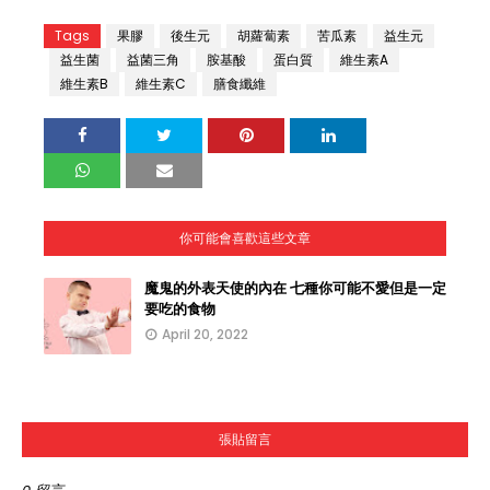
Tags
果膠
後生元
胡蘿蔔素
苦瓜素
益生元
益生菌
益菌三角
胺基酸
蛋白質
維生素A
維生素B
維生素C
膳食纖維
你可能會喜歡這些文章
魔鬼的外表天使的內在 七種你可能不愛但是一定
要吃的食物
April 20, 2022
張貼留言