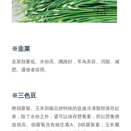
※韭菜
韭菜熱量低、水份高、纖維好，常為美容、消脂、減
肥、通便者採用。
※三色豆
將胡蘿蔔、玉米與豌豆經特殊的急速冷凍製程保存起
來，除了水份之外，還可以保存營養素，所以營養價
值很高。胡蘿蔔含有維生素A、β胡蘿蔔素；玉米屬