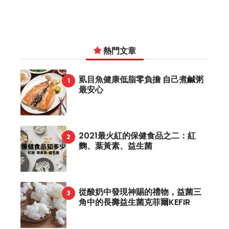
熱門文章
虱目魚健康低脂零負擔 自己煮鹹粥
最安心
2021最火紅的保健食品之二：紅
麴、葉黃素、益生菌
從酸奶中發現神賜的禮物，益菌三
角中的長壽益生菌克菲爾KEFIR