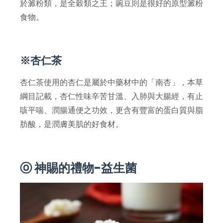
於澱粉類，是全穀類之王；豌豆則是很好的原型澱粉
食物。
※杏仁茶
杏仁茶使用的杏仁是屬於中藥材中的「南杏」，本草
綱目記載，杏仁性味辛苦甘溫、入肺與大腸經，有止
咳平喘、潤腸通便之功效，更含有豐富的蛋白質與脂
肪酸，是潤膚美肌的好食材。
ⓞ 神賜的禮物-益生菌