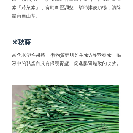
素「芹菜素」，有助血壓調整，幫助排便順暢，清除
體內自由基。
※秋葵
富含水溶性果膠，礦物質鉀與維生素A等營養素，黏
液中的黏蛋白具有保護胃壁、促進腸胃蠕動的功效。