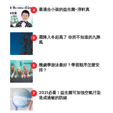
最適合小孩的益生菌-淳軒真
霜降入冬起風了 你所不知道的九降
風
幾歲學游泳最好？學習順序怎麼安
排？
2021必看！益生菌可加強空氣汙染
造成過敏的防線