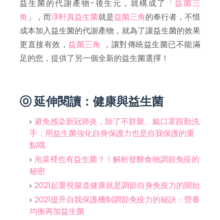
益生菌的代謝產物-後生元，就構成了「
益菌三
角
」，而
淳軒真益生菌
就是
益菌三角
的奉行者，不惜
成本加入益生菌的代謝產物，就為了讓益生菌的效果
更直接有效，
益菌三角
，讓對傳統益生菌已不能滿
足的您，提供了另一個全新的益生菌選擇！
ⓞ 延伸閱讀：健康與益生菌
避免感染新冠肺炎，除了不群聚、戴口罩跟勤洗
手，用益生菌強化自身保護力也是自我保護的重
點哦
泡菜裡也有益生菌？！解析發酵食物調節免疫的
秘密
2021起重視腸道健康就是調節自身免疫力的開始
2021提升自我保護機制調節免疫力的秘訣：營養
均衡再加益生菌